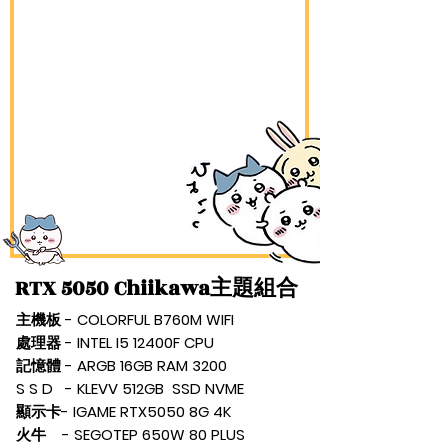
RTX 5050 Chiikawa主題組合
主機板 - COLORFUL B760M WIFI
處理器 - INTEL I5 12400F CPU
記憶體 - ARGB 16GB RAM 3200
S S D - KLEVV 512GB SSD NVME
顯示卡- IGAME RTX5050 8G 4K
火牛 - SEGOTEP 650W 80 PLUS