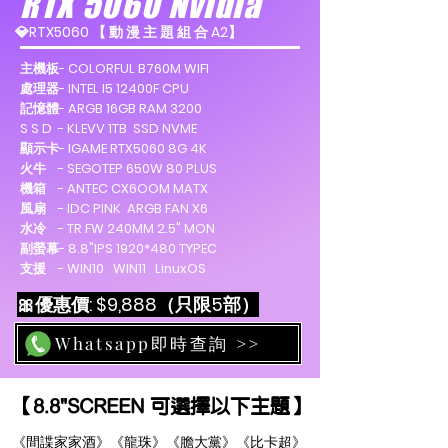
RTX 5060 Nvidia
💎RTX5060 【 動 漫 主 題 組 合 A2】
主機板- COLORFUL B760M WIFI
處理器- INTEL I5 12400F CPU
記憶體- ARGB 16GB RAM 3200
S S D - KLEVV 1TB SSD NVME
顯示卡- IGAME RTX5060 8G 4K
火牛 - SEGOTEP 650W 80 PLUS
機箱 - ANTEC CX6OOM MATX
風扇 - IDC PINK ARGB FAN X6
水冷 - TR FW 240MM 2.5" MON
副螢幕- 8.8"IPS 1920*480 TYPEC
支援 - WIN10 WIN11 LinuxOS
🎀優惠價: $9,888
（只限5部）
Whatsapp即時查詢 >>
【8.8"SCREEN 可選擇以下主題】
《間諜家家酒》《龍珠》《膽大黨》《比卡超》