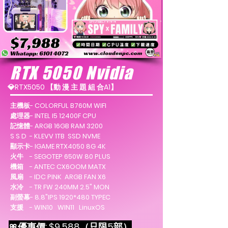
RTX 5050
Nvidia
💎RTX5050 【動 漫 主 題 組 合A1】
主機板- COLORFUL B760M WIFI
處理器- INTEL I5 12400F CPU
記憶體- ARGB 16GB RAM 3200
S S D - KLEVV 1TB SSD NVME
顯示卡- IGAME RTX4050 8G 4K
火牛 - SEGOTEP 650W 80 PLUS
機箱 - ANTEC CX6OOM MATX
風扇 - IDC PINK ARGB FAN X6
水冷 - TR FW 240MM 2.5" MON
副螢幕- 8.8"IPS 1920*480 TYPEC
支援 - WIN10 WIN11 LinuxOS
🎀優惠價: $9,588
（只限5部）