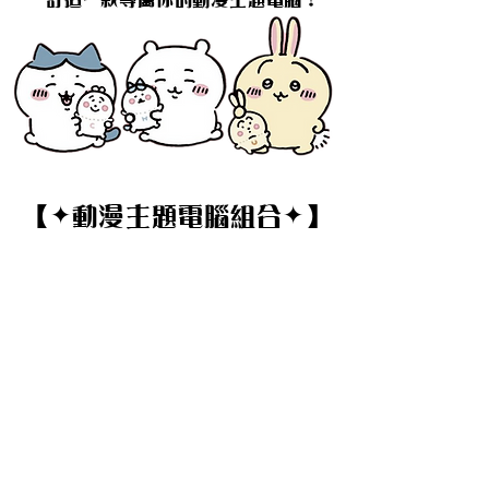
【✦動漫主題電腦組合✦】