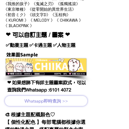
《我推的孩子》《鬼滅之刃》《孤獨搖滾》
《東京喰種》《從零開始的異世界生活》
《初音ミク》《頭文字D》《玉桂狗》
《 KUROMI 》《 MELODY 》《 CHIIKAWA 》
《 BLACKPINK 》
❤ 可以自訂主題 / 圖案 ❤
✅動漫主題 ✅卡通主題 ✅人物主題
效果圖Sample
❤ 如果想睇下有咩主題圖案款式，可以
查詢我們Whatsapp :
6101 4072
Whatsapp即時查詢 >>
🎨 根據主題配襯顏色♡
【 個性化配色 】每部電腦都根據你選